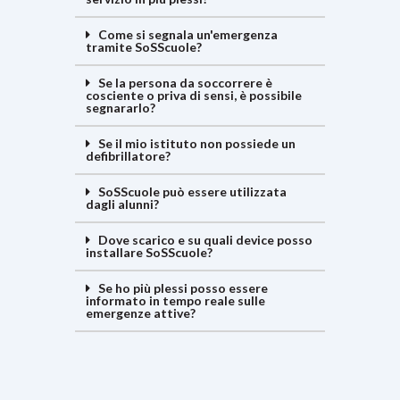
Come si segnala un'emergenza
tramite SoSScuole?
Se la persona da soccorrere è
cosciente o priva di sensi, è possibile
segnararlo?
Se il mio istituto non possiede un
defibrillatore?
SoSScuole può essere utilizzata
dagli alunni?
Dove scarico e su quali device posso
installare SoSScuole?
Se ho più plessi posso essere
informato in tempo reale sulle
emergenze attive?