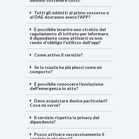
devono sostenere costi?
Tutti gli addetti al primo soccorso e
al DAE dovranno avere l'APP?
È possibile inserire uno stralcio del
regolamento di istituto per informare
il dipendente come attivarsi se non
rendo d'obbligo l'utilizzo dell'app?
Come attivo il servizio?
Se la scuola ha più plessi come mi
comporto?
È possibile conoscere l’evoluzione
dell'emergenza in atto?
Devo acquistare device particolari?
Cosa mi serve?
Il servizio rispetta la privacy del
dipendente?
Posso attivare successivamente il
servizio in più plessi?