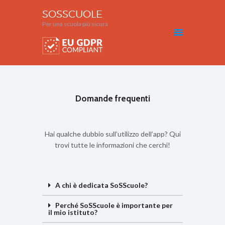
SOSSCUOLE
Per una scuola più sicura
SOSSCUOLE
Per una scuola più sicura
SOSSCUOLE
COME FUNZIONA?
Domande frequenti
DOMANDE FREQUENTI
RICHIEDI PREVENTIVO
AREA PERSONALE
Hai qualche dubbio sull’utilizzo dell’app? Qui
RICHIESTA INFORMAZIONI
trovi tutte le informazioni che cerchi!
A chi è dedicata SoSScuole?
Perché SoSScuole è importante per
il mio istituto?