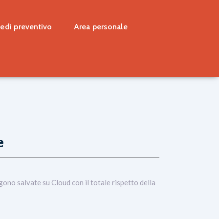
iedi preventivo
Area personale
e
ono salvate su Cloud con il totale rispetto della