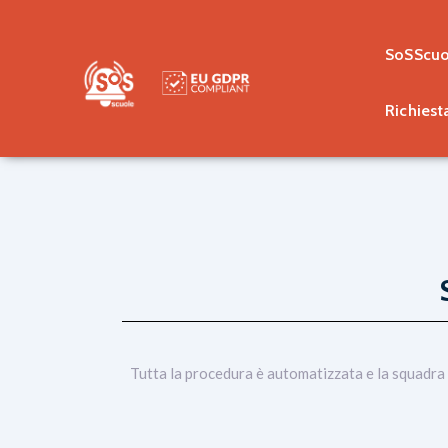
SoSScuo
Richiest
Tutta la procedura è automatizzata e la squadra 